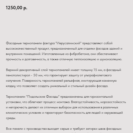
1250,00
р.
Заказать
Фасадные термопанели фактура "Иерусалимский" представляют собой
высококачественный продукт, предназначенный для отделки фасадов зданий и
внутренних помещений. Изготовленные из фибробетона, они обеспечивают
прочность и долговечность, а также отличную теплоизоляцию и шумоизоляцию.
Верхний декоративный слой термопанелей имеет толщину 15 мм, а фасадный
пенополистирол - 50 мм, что гарантирует защиту от ультрафиолетового
излучения. Поверхность термопанелей рельефная, имитирующая каменную
кладку, что позволяет создать уникальный и стильный дизайн фасада.
Термопанели "Подольские Фасады" предназначены для горизонтальной
установки, что облегчает процесс монтажа. Влагоустойчивость, морозостойкость
и негорючесть делают их отличным выбором для использования в различных
климатических условиях и гарантируют безопасность для людей и окружающей
среды.
Все панели с производства выходят серые и требуют затирки швов фасадным